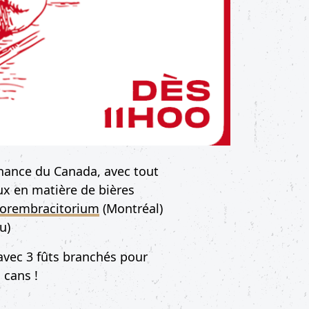
nance du Canada, avec tout
ux en matière de bières
orembracitorium
(Montréal)
u)
avec 3 fûts branchés pour
n cans !