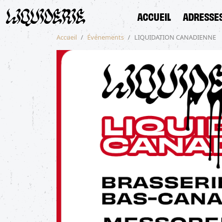
ACCUEIL
ADRESSE
Accueil
Événements
LIQUIDATION CANADIENNE
ACCUEIL
ADRESSES
SHOP
ACTUALITÉS
ÉVÉNEMENTS
MENU
CONTACT