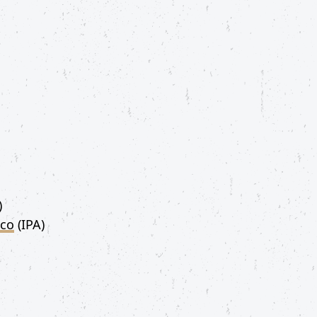
)
co
(IPA)