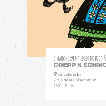
DIMANCHE 24 MAI 2026
DE 15:00 À
GOEPP X SCHM
Liquiderie Bar
7 rue de la Présentation
75011 Paris