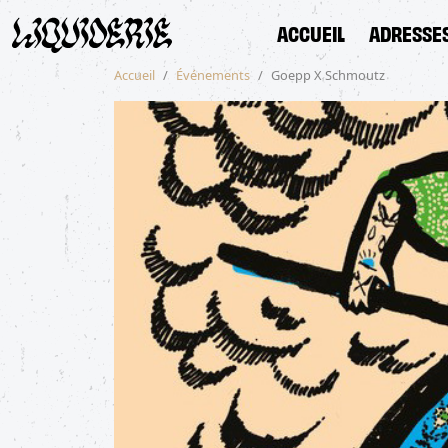
ACCUEIL
ADRESSE
Accueil
Événements
Goepp X Schmoutz
ACCUEIL
ADRESSES
SHOP
ACTUALITÉS
ÉVÉNEMENTS
MENU
CONTACT