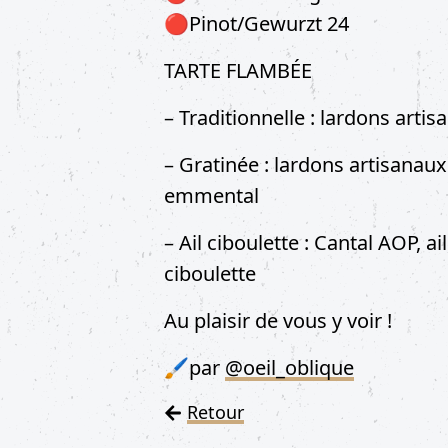
🔴Pinot/Gewurzt 24
TARTE FLAMBÉE
– Traditionnelle : lardons artis
– Gratinée : lardons artisanaux
emmental
– ​Ail ciboulette : Cantal AOP, 
ciboulette
Au plaisir de vous y voir !
🖌️par
@oeil_oblique
Retour