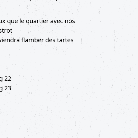
ux que le quartier avec nos
strot
viendra flamber des tartes
g 22
g 23