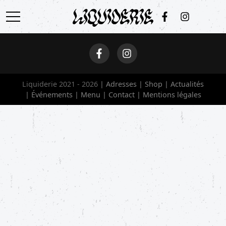
ACCUEIL
ADRESSES
Liquiderie 2021 - 2026
Adresses
Shop
Actualités
SHOP
Événements
Menu
Contact
Mentions légales
ACTUALITÉS
ÉVÉNEMENTS
MENU
CONTACT