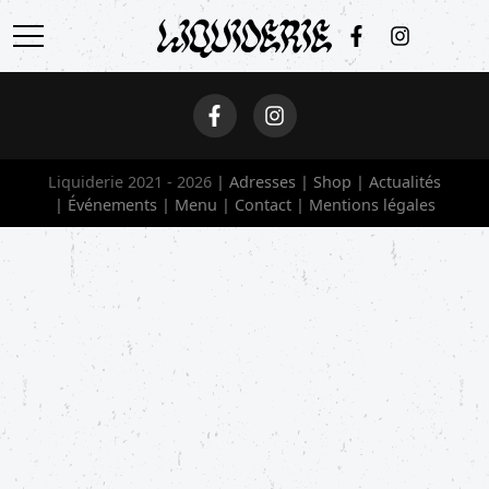
ACCUEIL
ADRESSES
Liquiderie 2021 - 2026
Adresses
Shop
Actualités
SHOP
Événements
Menu
Contact
Mentions légales
ACTUALITÉS
ÉVÉNEMENTS
MENU
CONTACT