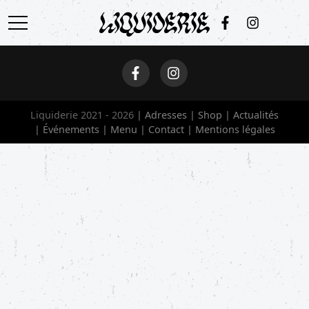
ACCUEIL
ADRESSES
Liquiderie 2021 - 2026
Adresses
Shop
Actualités
SHOP
Événements
Menu
Contact
Mentions légales
ACTUALITÉS
ÉVÉNEMENTS
MENU
CONTACT