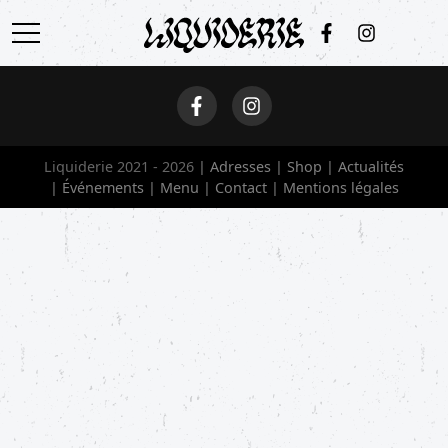
ACCUEIL
ADRESSES
Liquiderie 2021 - 2026
Adresses
Shop
Actualités
SHOP
Événements
Menu
Contact
Mentions légales
ACTUALITÉS
ÉVÉNEMENTS
MENU
CONTACT