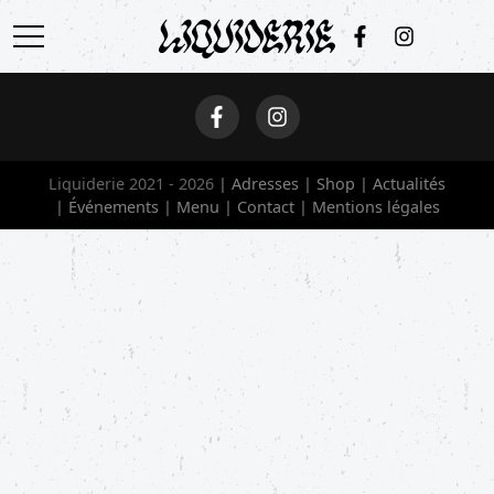
ACCUEIL
ADRESSES
Liquiderie 2021 - 2026
Adresses
Shop
Actualités
SHOP
Événements
Menu
Contact
Mentions légales
ACTUALITÉS
ÉVÉNEMENTS
MENU
CONTACT