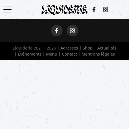
ACCUEIL
ADRESSES
Liquiderie 2021 - 2026
Adresses
Shop
Actualités
SHOP
Événements
Menu
Contact
Mentions légales
ACTUALITÉS
ÉVÉNEMENTS
MENU
CONTACT