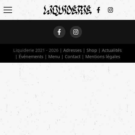
ACCUEIL
ADRESSES
Liquiderie 2021 - 2026
Adresses
Shop
Actualités
SHOP
Événements
Menu
Contact
Mentions légales
ACTUALITÉS
ÉVÉNEMENTS
MENU
CONTACT