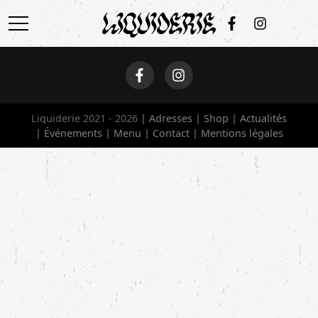
ACCUEIL
ADRESSES
Liquiderie 2021 - 2026
Adresses
Shop
Actualités
SHOP
Événements
Menu
Contact
Mentions légales
ACTUALITÉS
ÉVÉNEMENTS
MENU
CONTACT